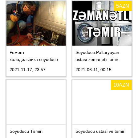
5
AZN
Ремонт
Soyuducu.Paltaryuyan
холодильника.soyuducu
ustası zemanetli təmir.
ustası.
2021-11-17, 23:57
2021-06-11, 00:15
10
AZN
Soyuducu Təmiri
Soyuducu ustasi ve təmiri