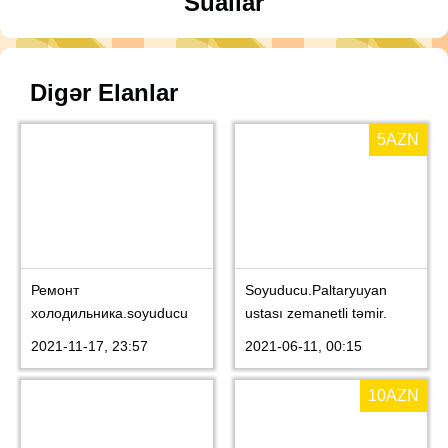
Suallar
Digər Elanlar
5
AZN
Ремонт
Soyuducu.Paltaryuyan
холодильника.soyuducu
ustası zemanetli təmir.
ustası.
2021-11-17, 23:57
2021-06-11, 00:15
10
AZN