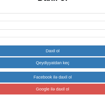
Qeydiyyatdan keç
Facebook ilə daxil ol
Google ilə daxil ol