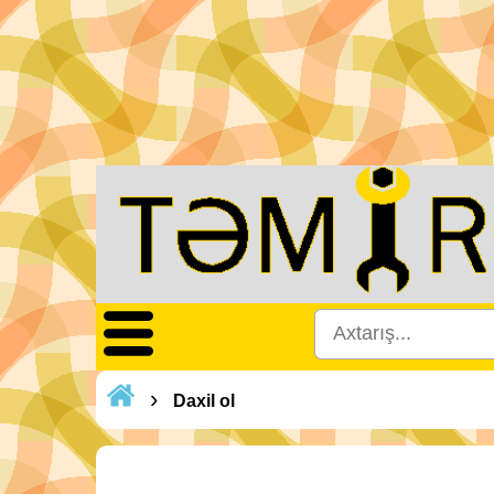
›
Daxil ol