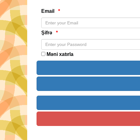
Email
*
Şifrə
*
Məni xatırla