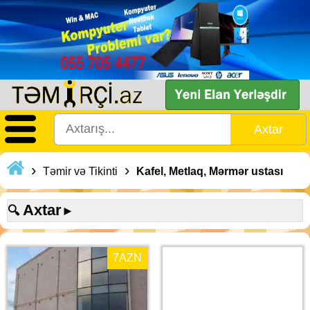
›
›
Təmir və Tikinti
Kafel, Metlaq, Mərmər ustası
Axtar
🔍
►
7
AZN