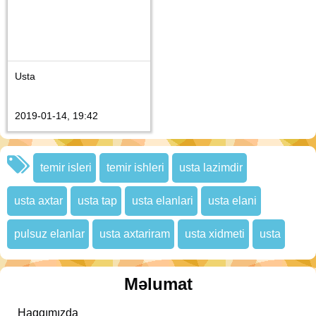
Usta
2019-01-14, 19:42
temir isleri
temir ishleri
usta lazimdir
usta axtar
usta tap
usta elanlari
usta elani
pulsuz elanlar
usta axtariram
usta xidmeti
usta
Məlumat
Haqqımızda