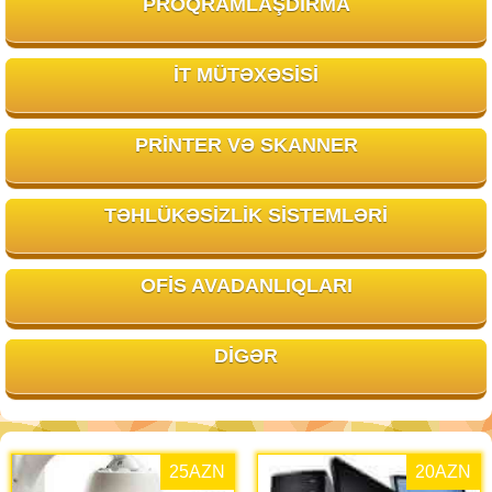
PROQRAMLAŞDIRMA
İT MÜTƏXƏSISI
PRINTER VƏ SKANNER
TƏHLÜKƏSIZLIK SISTEMLƏRI
OFIS AVADANLIQLARI
DIGƏR
25
AZN
20
AZN