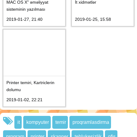
MAC OS X" əməliyyat
İt xidmətlər
sisteminin yazılması
2019-01-27, 21:40
2019-01-25, 15:58
Printer temiri, Kartriclerin
dolumu
2019-01-02, 22:21
it
kompyuter
temir
proqramlasdirma
program
printer
skanner
tehlukesizlik
ofis