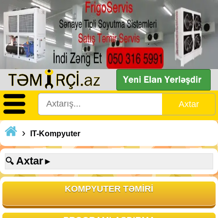
›
IT-Kompyuter
Axtar
🔍
►
KOMPYUTER TƏMIRI