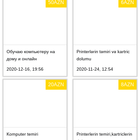
50
AZN
6
AZN
Обучаю компьютеру на
Printerlərin təmiri və kartric
дому и онлайн
dolumu
2020-12-16, 19:56
2020-11-24, 12:54
20
AZN
8
AZN
Komputer temiri
Printerlerin temiri,kartriclerin