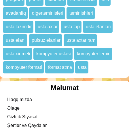
avadanliq
digertemir isleri
temir ishleri
usta lazimdir
usta axtar
usta tap
usta elanlari
usta elani
pulsuz elanlar
usta axtariram
usta xidmeti
kompyuter ustasi
kompyuter temiri
kompyuter formati
format atma
usta
Məlumat
Haqqımızda
Əlaqə
Gizlilik Siyasəti
Şərtlər və Qaydalar