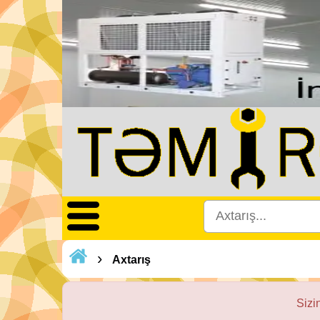
›
Axtarış
Sizi