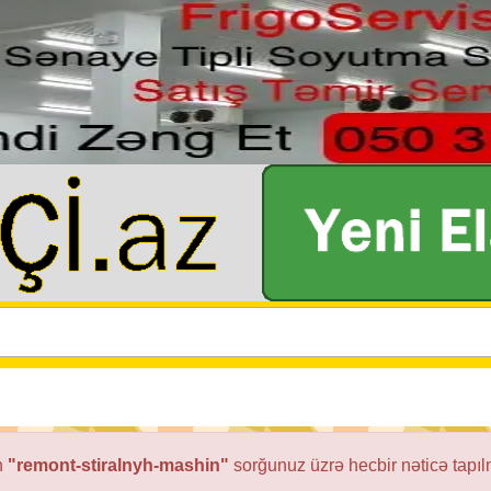
n
"remont-stiralnyh-mashin"
sorğunuz üzrə hecbir nəticə tapıl