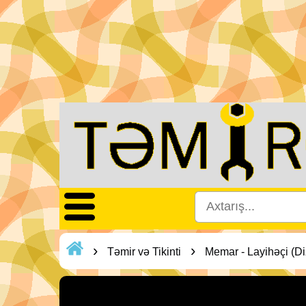
›
›
Təmir və Tikinti
Memar - Layihəçi (D