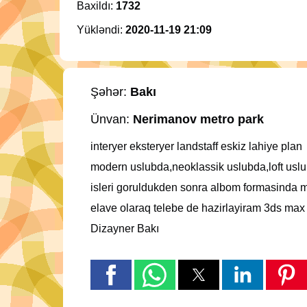
Baxildı:
1732
Yükləndi:
2020-11-19 21:09
Şəhər:
Bakı
Ünvan:
Nerimanov metro park
interyer eksteryer landstaff eskiz lahiye plan
modern uslubda,neoklassik uslubda,loft uslu
isleri goruldukden sonra albom formasinda mus
elave olaraq telebe de hazirlayiram 3ds max 
Dizayner Bakı