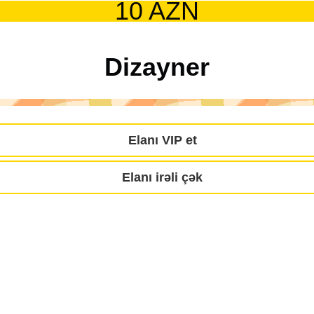
10 AZN
Dizayner
Elanı VIP et
Elanı irəli çək