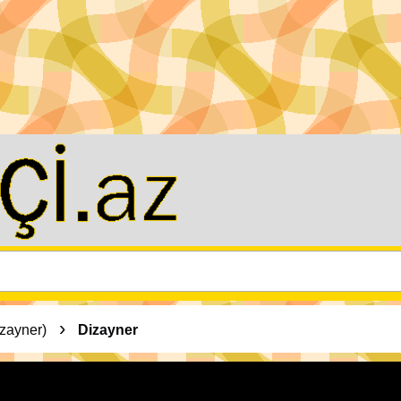
›
izayner)
Dizayner