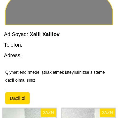
Ad Soyad:
Xəlil Xalilov
Telefon:
Adress:
Qiymətləndirmədə iştirak etmək istəyirsinizsə sistemə
daxil olmalısınız
Daxil ol
2
AZN
2
AZN